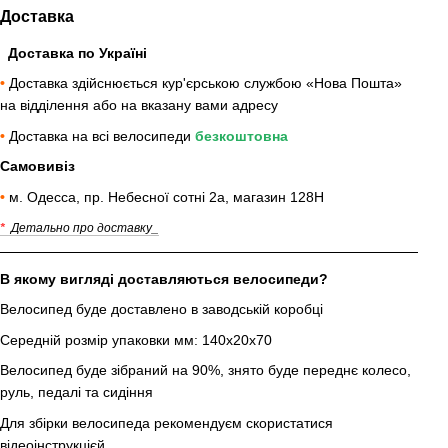
Доставка
Доставка по Україні
•
Доставка здійснюється кур'єрською службою «Нова Пошта»
на відділення або на вказану вами адресу
•
Доставка на всі велосипеди
безкоштовна
Самовивіз
•
м. Одесса, пр. Небесної сотні 2а, магазин 128Н
*
Детально про доставку_
В якому вигляді доставляються велосипеди?
Велосипед буде доставлено в заводській коробці
Середній розмір упаковки мм: 140х20х70
Велосипед буде зібраний на 90%, знято буде переднє колесо,
руль, педалі та сидіння
Для збірки велосипеда рекомендуєм скористатися
відеоінструкцієй