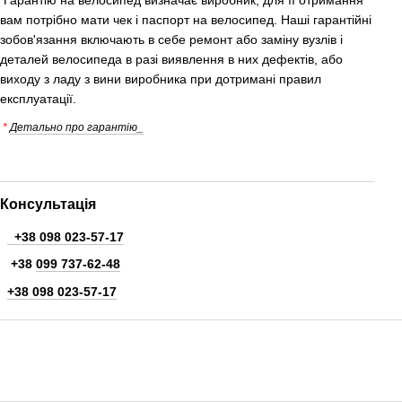
Гарантію на велосипед визначає виробник, для її отримання
вам потрібно мати чек і паспорт на велосипед. Наші гарантійні
зобов'язання включають в себе ремонт або заміну вузлів і
деталей велосипеда в разі виявлення в них дефектів, або
виходу з ладу з вини виробника при дотримані правил
експлуатації.
*
Детально про гарантію_
Консультація
+38 098 023-57-17
+38
099 737-62-48
+38 098 023-57-17