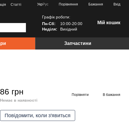
Порівняння
Укр
Рус
Бажання
Вхід
ація
Статті
Графік роботи:
Мій кошик
Пн-Сб:
10:00-20:00
Неділя:
Вихідний
ари
Запчастини
86 грн
Порівняти
В бажання
Немає в наявності
Повідомити, коли з'явиться