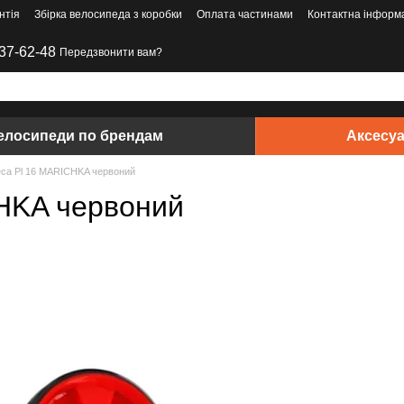
нтія
Збірка велосипеда з коробки
Оплата частинами
Контактна інформ
37-62-48
Передзвонити вам?
елосипеди по брендам
Аксесу
еса Pl 16 MARICHKA червоний
CHKA червоний