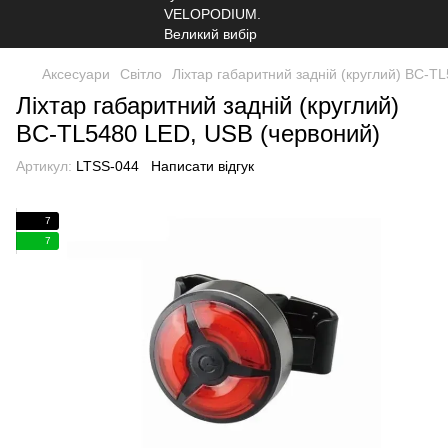
Аксесуари
Світло
Ліхтар габаритний задній (круглий) BC-T
Ліхтар габаритний задній (круглий)
BC-TL5480 LED, USB (червоний)
Артикул:
LTSS-044
Написати відгук
7
7