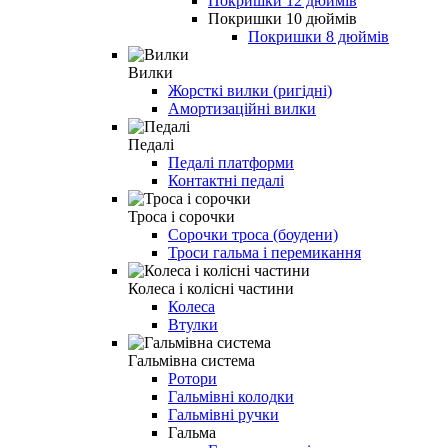
Покришки 12 дюймів
Покришки 10 дюймів
Покришки 8 дюймів
Вилки
Жорсткі вилки (ригідні)
Амортизаційні вилки
Педалі
Педалі платформи
Контактні педалі
Троса і сорочки
Сорочки троса (боудени)
Троси гальма і перемикання
Колеса і колісні частини
Колеса
Втулки
Гальмівна система
Ротори
Гальмівні колодки
Гальмівні ручки
Гальма