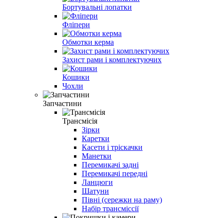
Бортувальні лопатки
Фліпери
Обмотки керма
Захист рами і комплектуючих
Кошики
Чохли
Запчастини
Трансмісія
Зірки
Каретки
Касети і тріскачки
Манетки
Перемикачі задні
Перемикачі передні
Ланцюги
Шатуни
Півні (сережки на раму)
Набір трансміссії