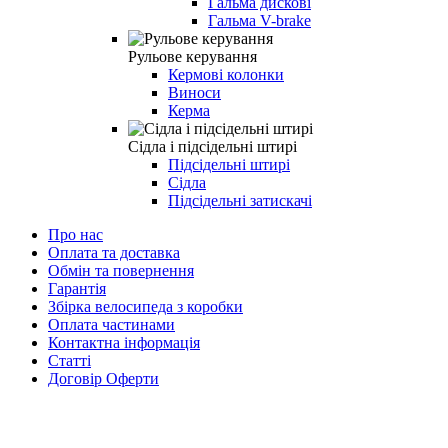
Гальма дискові
Гальма V-brake
Рульове керування
Кермові колонки
Виноси
Керма
Сідла і підсідельні штирі
Підсідельні штирі
Сідла
Підсідельні затискачі
Про нас
Оплата та доставка
Обмін та повернення
Гарантія
Збірка велосипеда з коробки
Оплата частинами
Контактна інформація
Статті
Договір Оферти