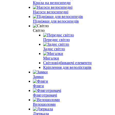
Крила на велосипеди
Насоси велосипедні
Підніжки для велосипедів
Світло
Переднє світло
Заднє світло
Мигалки
Світловідбиваючі елементи
Кріплення для велоліхтарів
Замки
Фляги
Фляготримачі
Велошоломи
Дзеркала