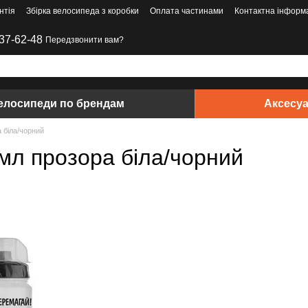
нтія
Збірка велосипеда з коробки
Оплата частинами
Контактна інформ
37-62-48
Передзвонити вам?
елосипеди по брендам
Аксесу
 біла/чорний
мл прозора біла/чорний