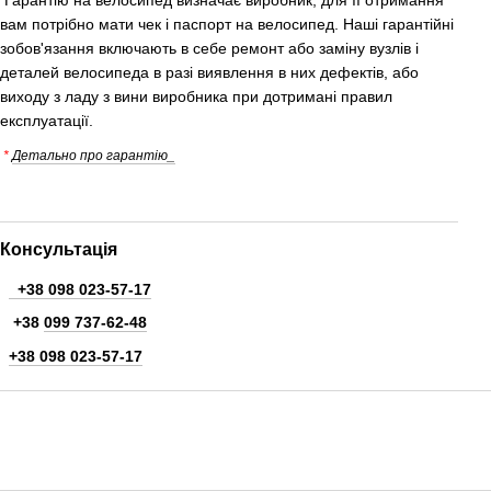
Гарантію на велосипед визначає виробник, для її отримання
вам потрібно мати чек і паспорт на велосипед. Наші гарантійні
зобов'язання включають в себе ремонт або заміну вузлів і
деталей велосипеда в разі виявлення в них дефектів, або
виходу з ладу з вини виробника при дотримані правил
експлуатації.
*
Детально про гарантію_
Консультація
+38 098 023-57-17
+38
099 737-62-48
+38 098 023-57-17