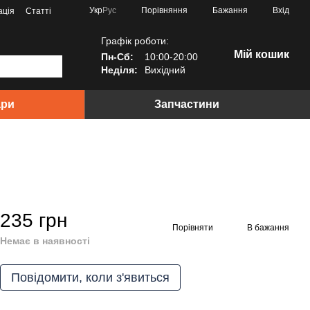
Порівняння
Укр
Рус
Бажання
Вхід
ація
Статті
Графік роботи:
Мій кошик
Пн-Сб:
10:00-20:00
Неділя:
Вихідний
ари
Запчастини
235 грн
Порівняти
В бажання
Немає в наявності
Повідомити, коли з'явиться