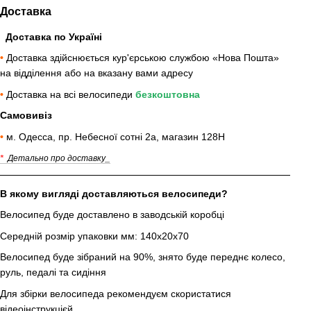
Доставка
Доставка по Україні
•
Доставка здійснюється кур'єрською службою «Нова Пошта»
на відділення або на вказану вами адресу
•
Доставка на всі велосипеди
безкоштовна
Самовивіз
•
м. Одесса, пр. Небесної сотні 2а, магазин 128Н
*
Детально про доставку_
В якому вигляді доставляються велосипеди?
Велосипед буде доставлено в заводській коробці
Середній розмір упаковки мм: 140х20х70
Велосипед буде зібраний на 90%, знято буде переднє колесо,
руль, педалі та сидіння
Для збірки велосипеда рекомендуєм скористатися
відеоінструкцієй