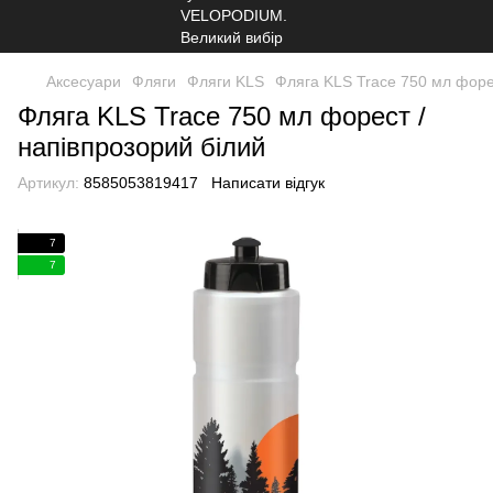
Аксесуари
Фляги
Фляги KLS
Фляга KLS Trace 750 мл форес
Фляга KLS Trace 750 мл форест /
напівпрозорий білий
Артикул:
8585053819417
Написати відгук
7
7