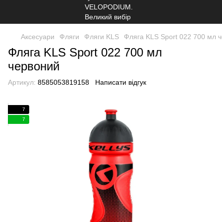
Аксесуари
Фляги
Фляги KLS
Фляга KLS Sport 022 700 мл 
Фляга KLS Sport 022 700 мл
червоний
Артикул:
8585053819158
Написати відгук
7
7