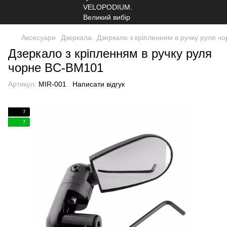
Аксесуари
Дзеркала
Дзеркало з крiпленням в ручку руля 
Дзеркало з крiпленням в ручку руля
чорне BC-BM101
Артикул:
MIR-001
Написати відгук
7
7