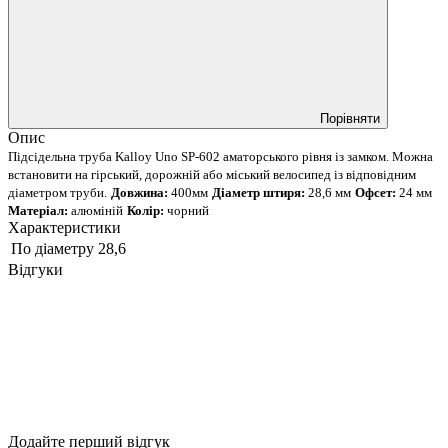
Порівняти
Опис
Підсідельна труба Kalloy Uno SP-602 аматорського рівня із замком. Можна
встановити на гірський, дорожній або міський велосипед із відповідним
діаметром труби.
Довжина:
400мм
Діаметр штиря:
28,6 мм
Офсет:
24 мм
Матеріал:
алюміній
Колір:
чорний
Характеристики
По діаметру
28,6
Відгуки
Додайте перший відгук