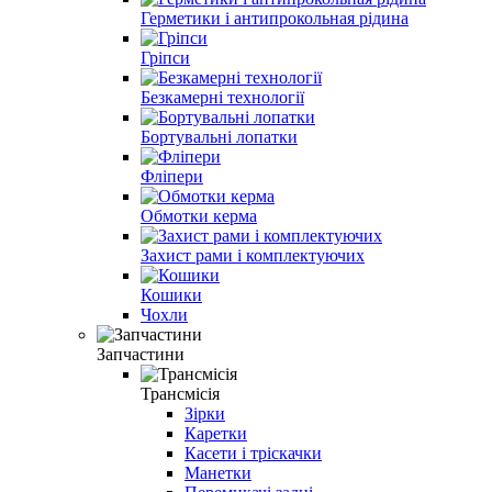
Герметики і антипрокольная рідина
Гріпси
Безкамерні технології
Бортувальні лопатки
Фліпери
Обмотки керма
Захист рами і комплектуючих
Кошики
Чохли
Запчастини
Трансмісія
Зірки
Каретки
Касети і тріскачки
Манетки