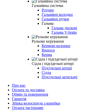
Гальмівна система
Ротори
Гальмівні колодки
Гальмівні ручки
Гальма
Гальма дискові
Гальма V-brake
Рульове керування
Кермові колонки
Виноси
Керма
Сідла і підсідельні штирі
Підсідельні штирі
Сідла
Підсідельні затискачі
Про нас
Оплата та доставка
Обмін та повернення
Гарантія
Збірка велосипеда з коробки
Оплата частинами