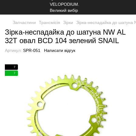
Запчастини
Трансмісія
Зірки
Зірка-неспадайка до шатуна
Зірка-неспадайка до шатуна NW AL
32T овал BCD 104 зелений SNAIL
Артикул:
SPR-051
Написати відгук
7
7