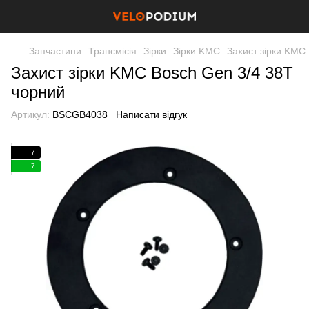
Запчастини
Трансмісія
Зірки
Зірки KMC
Захист зірки KMC
Захист зірки KMC Bosch Gen 3/4 38Т
чорний
Артикул:
BSCGB4038
Написати відгук
7
7