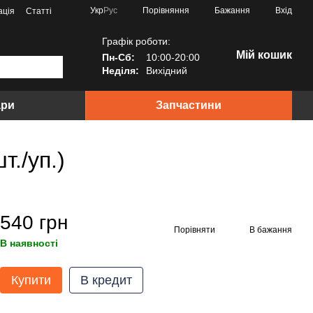
Порівняння
Укр
Рус
Бажання
Вхід
ація
Статті
Графік роботи:
Мій кошик
Пн-Сб:
10:00-20:00
Неділя:
Вихідний
ари
Запчастини
./уп.)
540 грн
Порівняти
В бажання
В наявності
Купити
В кредит