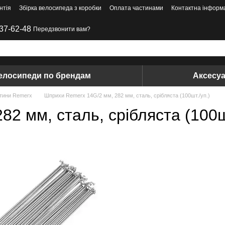
нтія
Збірка велосипеда з коробки
Оплата частинами
Контактна інформ
37-62-48
Передзвонити вам?
елосипеди по брендам
Аксесу
астини Remerx
Шприхи Remerx 14G/2 мм, 282 мм, сталь, срібляста (100шт./уп.)
2 мм, сталь, срібляста (100шт