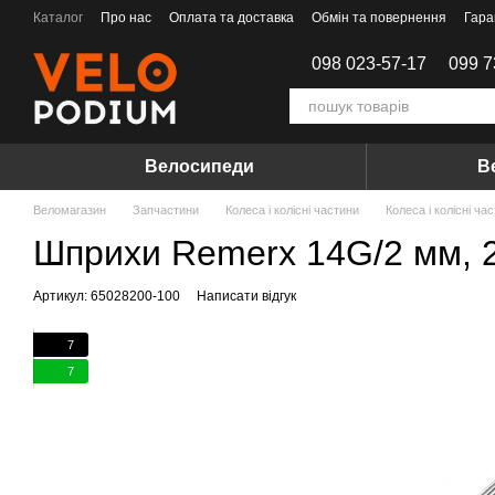
Перейти до основного контенту
Каталог
Про нас
Оплата та доставка
Обмін та повернення
Гара
Договір Оферти
098 023-57-17
099 7
Велосипеди
В
Веломагазин
Запчастини
Колеса і колісні частини
Колеса і колісні ч
Шприхи Remerx 14G/2 мм, 28
Артикул: 65028200-100
Написати відгук
7
7