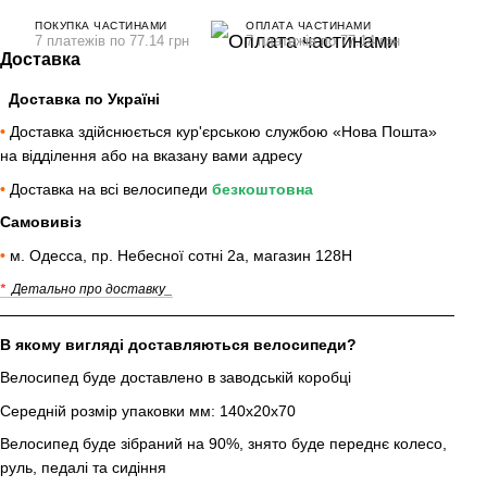
ПОКУПКА ЧАСТИНАМИ
ОПЛАТА ЧАСТИНАМИ
7 платежів по 77.14 грн
7 платежів по 77.14 грн
Доставка
Доставка по Україні
•
Доставка здійснюється кур'єрською службою «Нова Пошта»
на відділення або на вказану вами адресу
•
Доставка на всі велосипеди
безкоштовна
Самовивіз
•
м. Одесса, пр. Небесної сотні 2а, магазин 128Н
*
Детально про доставку_
В якому вигляді доставляються велосипеди?
Велосипед буде доставлено в заводській коробці
Середній розмір упаковки мм: 140х20х70
Велосипед буде зібраний на 90%, знято буде переднє колесо,
руль, педалі та сидіння