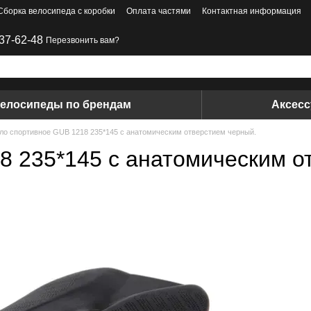
Сборка велосипеда с коробки
Оплата частями
Контактная информация
37-62-48
Перезвонить вам?
елосипеды по брендам
Аксес
ло спортивное GUB 1218 235*145 с анатомическим отверстием черный.
8 235*145 с анатомическим о