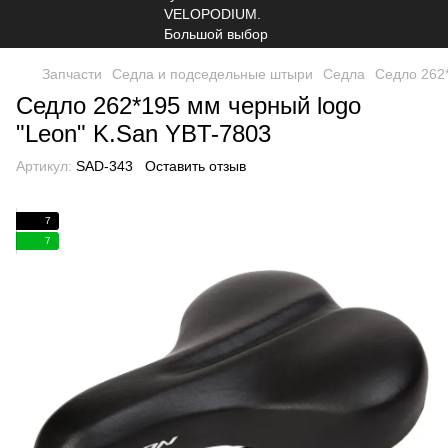
Запчасти
Седла и подседельные штыри
Седла
Седло 262*
Седло 262*195 мм черный logo
"Leon" K.San YBT-7803
Артикул:
SAD-343
Оставить отзыв
7
7