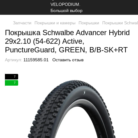
Запчасти
Покрышки и камеры
Покрышки
Покрышки Schwa
Покрышка Schwalbe Advancer Hybrid
29x2.10 (54-622) Active,
PunctureGuard, GREEN, B/B-SK+RT
Артикул:
11159585.01
Оставить отзыв
7
7