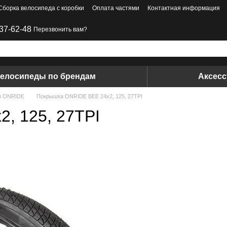
Сборка велосипеда с коробки
Оплата частями
Контактная информация
37-62-48
Перезвонить вам?
елосипеды по брендам
Аксес
и ONRIDE
Покрышка ONRIDE BEE 24x2, 125, 27TPI
, 125, 27TPI