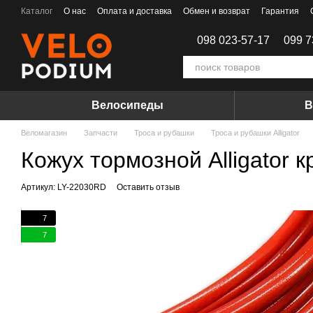
Перейти к основному контенту
Каталог
О нас
Оплата и доставка
Обмен и возврат
Гарантия
Договор Оферты
098 023-57-17
099 7
Велосипеды
В
Веломагазин
Запчасти
Троса и рубашки
Троса и рубашки Alligator
Кожух тормозной Alligator к
Артикул: LY-22030RD
Оставить отзыв
7
7