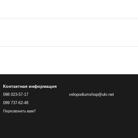
Контактная информация
098 023-57-17
velopodiumshop@ukr.net
099 737-62-48
Перезвонить вам?