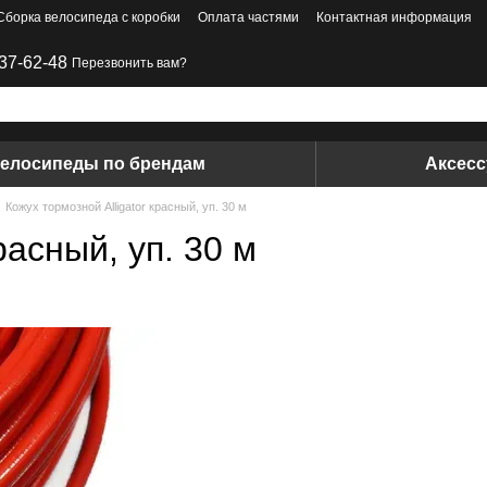
Сборка велосипеда с коробки
Оплата частями
Контактная информация
37-62-48
Перезвонить вам?
елосипеды по брендам
Аксес
Кожух тормозной Alligator красный, уп. 30 м
расный, уп. 30 м