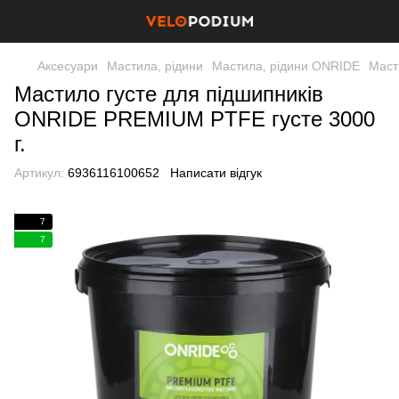
Аксесуари
Мастила, рідини
Мастила, рідини ONRIDE
Маст
Мастило густе для підшипників
ONRIDE PREMIUM PTFE густе 3000
г.
Артикул:
6936116100652
Написати відгук
7
7