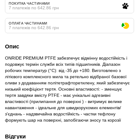
ПОКУПКА ЧАСТИНАМИ
7 платежів по 642.86 грн
ОПЛАТА ЧАСТИНАМИ
7 платежів по 642.86 грн
Опис
ONRIDE PREMIUM PTFE забезпечує відмінну водостійкість і
подовжує термін служби всіх типів підшипників. Діапазон
робочих температур (°С): від -35 до +180. Виготовлено з
літієвого комплексного мила та ретельно відібраної базової
оливи з додаванням політетрафторетилену, який забезпечує
низький коефіцієнт тертя. Основні властивості: - зменшує
тертя завдяки вмісту PTFE - має унікальні адгезивні
властивості (прилипання до поверхні ) - витримує велике
навантаження - ідеальне для швидкорухомих елементів/
з'єднань - надзвичайна водостійкість - частки тефлону
формують шар на поверхні, запобігаючи зносу та корозії
Відгуки