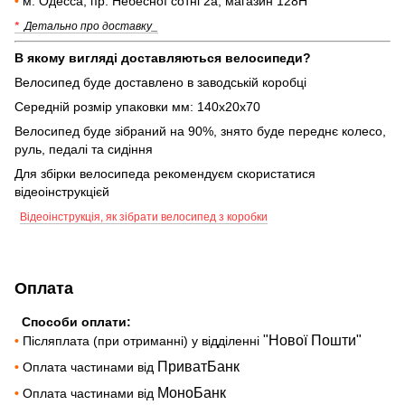
•
м. Одесса, пр. Небесної сотні 2а, магазин 128Н
*
Детально про доставку_
В якому вигляді доставляються велосипеди?
Велосипед буде доставлено в заводській коробці
Середній розмір упаковки мм: 140х20х70
Велосипед буде зібраний на 90%, знято буде переднє колесо,
руль, педалі та сидіння
Для збірки велосипеда рекомендуєм скористатися
відеоінструкцієй
Відеоінструкція, як зібрати велосипед з коробки
Оплата
Способи оплати:
"Нової Пошти"
•
Післяплата (при отриманні) у відділенні
ПриватБанк
•
Оплата частинами від
МоноБанк
•
Оплата частинами від